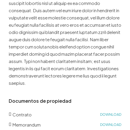
suscipit lobortis nisl ut aliquip ex ea commodo
consequat. Duis autem vel eum iriure dolor in hendrerit in
vulputate velit esse molestie consequat, vel illum dolore
eu feugiat nulla facilisis at vero eros et accumsan et iusto
odio dignissim qui blandit praesent luptatum zzril delenit
augue duis dolore te feugait nulla facilisi. Nam liber
tempor cum soluta nobis eleifend option congue nihil
imperdiet doming id quod mazim placerat facer possim
assum. Typi non habent claritatem insitam; est usus
legentis in iis qui facit eorum claritatem. Investigationes
demonstraverunt lectores legere me lius quod ii legunt
saepius.
Documentos de propiedad
Contrato
DOWNLOAD
Memorandum
DOWNLOAD