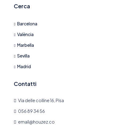
Cerca
Barcelona
València
Marbella
Sevilla
Madrid
Contatti
Via delle colline 16, Pisa
056 89 34 56
email@houzez.co