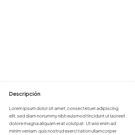
Descripción
Lorem ipsum dolor sit amet, consectetuer adipiscing
elit, sed diam nonummy nibh euismod tincidunt ut laoreet
dolore magna aliquam erat volutpat. Ut wisi enim ad
minim veniam, quis nostrud exerci tation ullamcorper