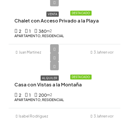
$1,421/m2
DESTACADO
VENTA
Chalet con Acceso Privado a la Playa
2
1
380
m2
APARTAMENTO, RESIDENCIAL
Juan Martinez
3 Jahren vor
$900/Por
mes
DESTACADO
ALQUILER
Casa con Vistas a la Montaña
2
1
200
m2
APARTAMENTO, RESIDENCIAL
Isabel Rodriguez
3 Jahren vor