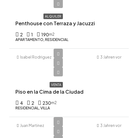
mes
ALQUILER
Penthouse con Terraza y Jacuzzi
2
1
190
m2
APARTAMENTO, RESIDENCIAL
Isabel Rodriguez
3 Jahren vor
$320,000
$1,391/m2
VENTA
Piso en la Cima de la Ciudad
4
2
230
m2
RESIDENCIAL, VILLA
Juan Martinez
3 Jahren vor
$540,000