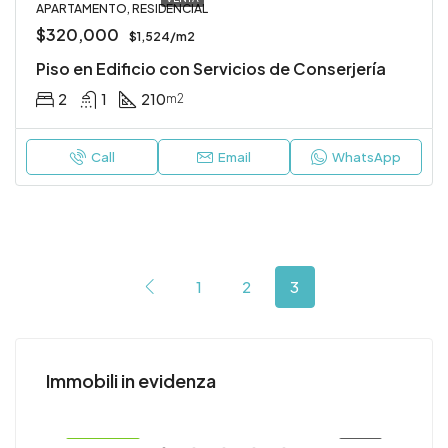
APARTAMENTO, RESIDENCIAL
$320,000
$1,524/m2
Piso en Edificio con Servicios de Conserjería
2
1
210
m2
Call
Email
WhatsApp
1
2
3
$540,000
Immobili in evidenza
ENTA
DESTACADO
VENTA
DE