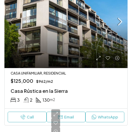
CASA UNIFAMILIAR, RESIDENCIAL
$125,000
$962/m2
Casa Rústica en la Sierra
3
2
130
m2
Call
Email
WhatsApp