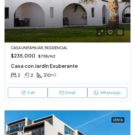
CASA UNIFAMILIAR, RESIDENCIAL
$235,000
$758/m2
Casa con Jardín Exuberante
2
2
310
m2
Call
Email
WhatsApp
VENTA