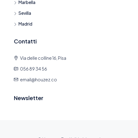
Marbella
Sevilla
Madrid
Contatti
Via delle colline 16, Pisa
056 89 34 56
email@houzez.co
Newsletter