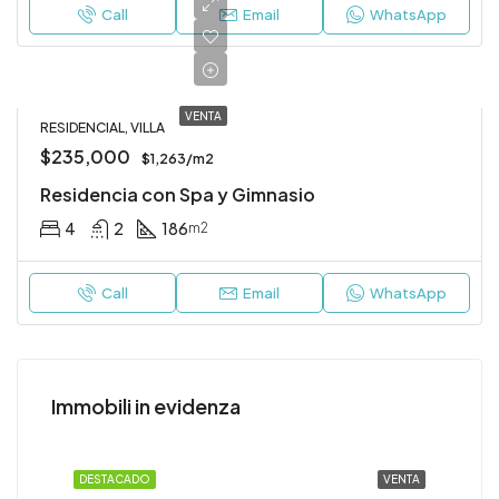
Call
Email
WhatsApp
VENTA
RESIDENCIAL, VILLA
$235,000
$1,263/m2
Residencia con Spa y Gimnasio
4
2
186
m2
Call
Email
WhatsApp
$540,000
Immobili in evidenza
ENTA
DESTACADO
VENTA
DE