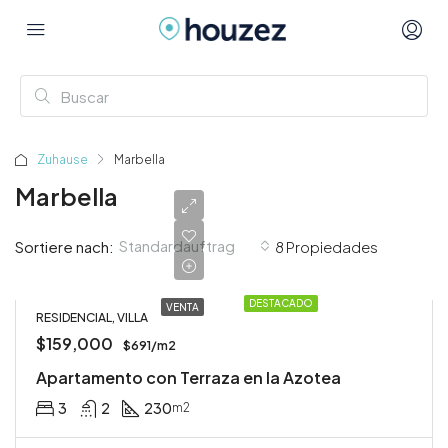
Zuhause
Marbella
Marbella
Standardauftrag
Sortiere nach:
8 Propiedades
DESTACADO
VENTA
RESIDENCIAL, VILLA
$159,000
$691/m2
Apartamento con Terraza en la Azotea
3
2
230
m2