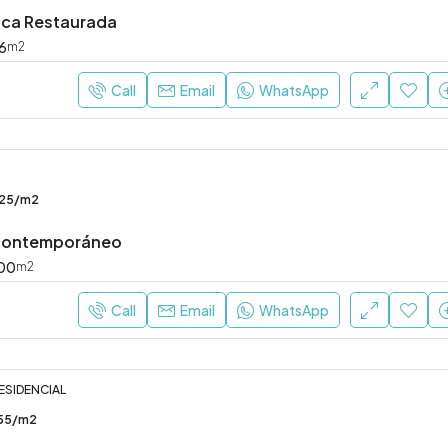
ica Restaurada
6
m2
Call
Email
WhatsApp
325/m2
Contemporáneo
00
m2
Call
Email
WhatsApp
RESIDENCIAL
355/m2