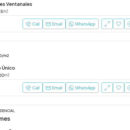
es Ventanales
55
m2
Call
Email
WhatsApp
0/m2
 Único
00
m2
Call
Email
WhatsApp
DENCIAL
 mes