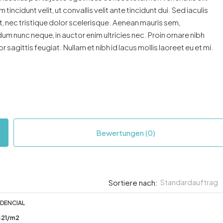
m tincidunt velit, ut convallis velit ante tincidunt dui. Sed iaculis
, nec tristique dolor scelerisque. Aenean mauris sem,
nunc neque, in auctor enim ultricies nec. Proin ornare nibh
 sagittis feugiat. Nullam et nibh id lacus mollis laoreet eu et mi.
Bewertungen (0)
Standardauftrag
Sortiere nach:
DENCIAL
421/m2