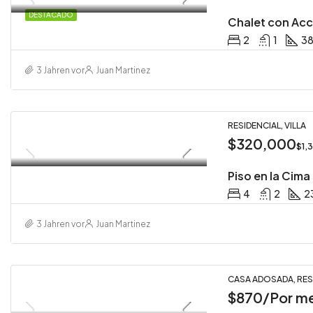
DESTACADO
Chalet con Acc
2
1
3
3 Jahren vor
Juan Martinez
RESIDENCIAL, VILLA
$320,000
$1,
Piso en la Cima
4
2
2
3 Jahren vor
Juan Martinez
CASA ADOSADA, RES
$870/Por m