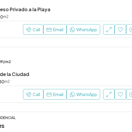
eso Privado a la Playa
80
m2
Call
Email
WhatsApp
391/m2
 de la Ciudad
30
m2
Call
Email
WhatsApp
IDENCIAL
es