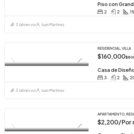
Piso con Grand
2
2
1
3 Jahren vor
Juan Martinez
RESIDENCIAL, VILLA
$160,000
$80
Casa de Diseño
3
2
2
3 Jahren vor
Juan Martinez
APARTAMENTO, RESI
$2,200/Por