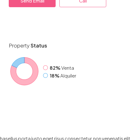
Send Email
Call
Property
Status
82%
Venta
18%
Alquiler
hasellus porta justo eget risus consectetur, non venenatis elit