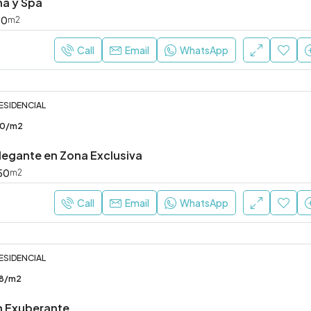
na y Spa
30
m2
Call
Email
WhatsApp
RESIDENCIAL
0/m2
egante en Zona Exclusiva
50
m2
Call
Email
WhatsApp
RESIDENCIAL
8/m2
n Exuberante