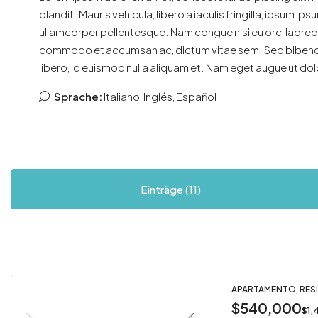
blandit. Mauris vehicula, libero a iaculis fringilla, ipsum ipsu
ullamcorper pellentesque. Nam congue nisi eu orci laoreet
commodo et accumsan ac, dictum vitae sem. Sed bibendum 
libero, id euismod nulla aliquam et. Nam eget augue ut dolor
Sprache:
Italiano, Inglés, Español
Einträge (11)
APARTAMENTO, RESI
$540,000
$1,