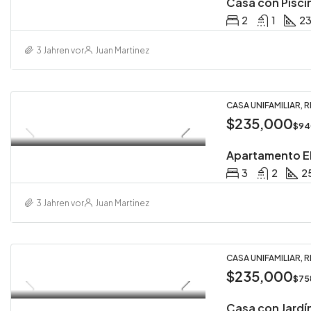
Casa con Pisci
2
1
2
3 Jahren vor
Juan Martinez
CASA UNIFAMILIAR, 
$235,000
$94
Apartamento El
3
2
2
3 Jahren vor
Juan Martinez
CASA UNIFAMILIAR, 
$235,000
$75
Casa con Jardí