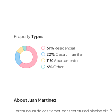
Property
Types
61%
Residencial
22%
Casa unifamiliar
11%
Apartamento
6%
Other
About Juan Martinez
Lorem ipsum dolor sit amet, consectetur adipiscing elit. P