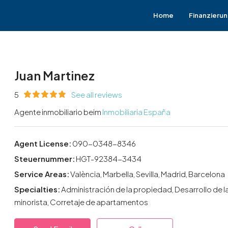
Home
Finanzieru
Juan Martinez
5
See all reviews
Agente inmobiliario beim
Inmobiliaria España
Agent License:
090-0348-8346
Steuernummer:
HGT-92384-3434
Service Areas:
València, Marbella, Sevilla, Madrid, Barcelona
Specialties:
Administración de la propiedad, Desarrollo de 
minorista, Corretaje de apartamentos