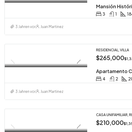
Mansión Histór
3
1
18
3 Jahren vor
Juan Martinez
RESIDENCIAL, VILLA
$265,000
$1,
Apartamento 
4
2
2
3 Jahren vor
Juan Martinez
CASA UNIFAMILIAR, 
$210,000
$1,