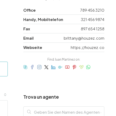
Office
789 456 3210
Handy, Mobiltelefon
321 456 9874
Fax
897 654 1258
Email
brittany@houzez.com
Webseite
https://houzez.co
Find Juan Martinez on:
Trova un agente