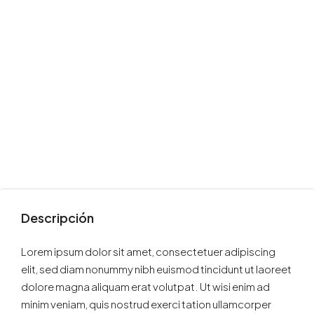
Descripción
Lorem ipsum dolor sit amet, consectetuer adipiscing
elit, sed diam nonummy nibh euismod tincidunt ut laoreet
dolore magna aliquam erat volutpat. Ut wisi enim ad
minim veniam, quis nostrud exerci tation ullamcorper