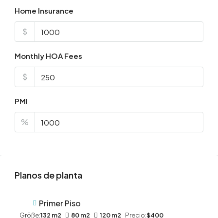
Home Insurance
$
Monthly HOA Fees
$
PMI
%
Planos de planta
Primer Piso
Größe:
132 m2
80 m2
120 m2
Precio:
$400