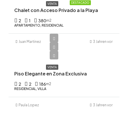
DESTACADO
VENTA
Chalet con Acceso Privado a la Playa
2
1
380
m2
APARTAMENTO, RESIDENCIAL
Juan Martinez
3 Jahren vor
$120,000
$645/m2
VENTA
Piso Elegante en Zona Exclusiva
2
2
186
m2
RESIDENCIAL, VILLA
Paula Lopez
3 Jahren vor