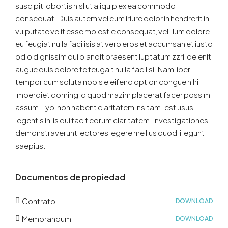
suscipit lobortis nisl ut aliquip ex ea commodo
consequat. Duis autem vel eum iriure dolor in hendrerit in
vulputate velit esse molestie consequat, vel illum dolore
eu feugiat nulla facilisis at vero eros et accumsan et iusto
odio dignissim qui blandit praesent luptatum zzril delenit
augue duis dolore te feugait nulla facilisi. Nam liber
tempor cum soluta nobis eleifend option congue nihil
imperdiet doming id quod mazim placerat facer possim
assum. Typi non habent claritatem insitam; est usus
legentis in iis qui facit eorum claritatem. Investigationes
demonstraverunt lectores legere me lius quod ii legunt
saepius.
Documentos de propiedad
Contrato
DOWNLOAD
Memorandum
DOWNLOAD