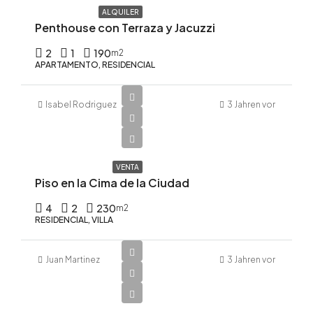
ALQUILER
Penthouse con Terraza y Jacuzzi
2
1
190
m2
APARTAMENTO, RESIDENCIAL
Isabel Rodriguez
3 Jahren vor
$320,000
$1,391/m2
VENTA
Piso en la Cima de la Ciudad
4
2
230
m2
RESIDENCIAL, VILLA
Juan Martinez
3 Jahren vor
$540,000
$1,421/m2