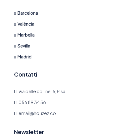
Barcelona
València
Marbella
Sevilla
Madrid
Contatti
Via delle colline 16, Pisa
056 89 34 56
email@houzez.co
Newsletter