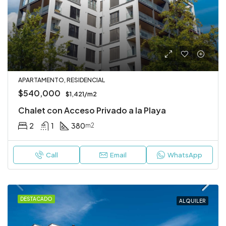
APARTAMENTO, RESIDENCIAL
$540,000
$1,421/m2
Chalet con Acceso Privado a la Playa
2
1
380
m2
Call
Email
WhatsApp
DESTACADO
ALQUILER