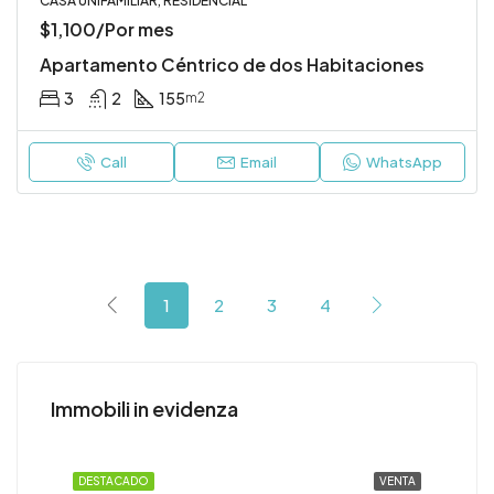
CASA UNIFAMILIAR, RESIDENCIAL
$1,100/Por mes
Apartamento Céntrico de dos Habitaciones
3
2
155
m2
Call
Email
WhatsApp
1
2
3
4
$540,000
Immobili in evidenza
ENTA
DESTACADO
VENTA
DE